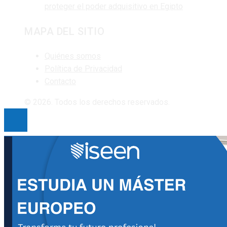
proteger el poder adquisitivo en Egipto
MAPA DEL SITIO
Quiénes somos
Política de Privacidad
Contacto
© 2026. Todos los derechos reservados.