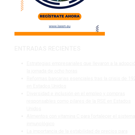
ENTRADAS RECIENTES
Estrategias empresariales que llevaron a la adopci
la jornada de ocho horas
Reformas bancarias esenciales tras la crisis de 19
en Estados Unidos
Diversidad e inclusión en el empleo y compras
responsables como pilares de la RSE en Estados
Unidos
Alimentos con vitamina C para fortalecer el sistema
inmunológico
La importancia de la estabilidad de precios para