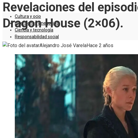
Revelaciones del episod
Cultura y ocio
Dragon House (2×06).
Inversiones y negocios
Ciencia y tecnología
Responsabilidad social
Alejandro José Varela
Hace 2 años