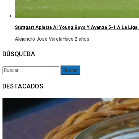
Stuttgart Aplasta Al Young Boys Y Avanza 5-1 A La Li
Alejandro José Varela
Hace 2 años
BÚSQUEDA
Buscar:
DESTACADOS