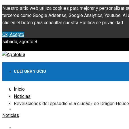
Nuestro sitio web utiliza cookies para mejorar y personalizar s
terceros como Google Adsense, Google Analytics, Youtube. Al ut
clic en el botón para consultar nuestra Política de privacidad.
Ok, Acepto
sábado, agosto 8
CULTURA Y OCIO
Inicio
INVERSIONES Y NEGOCIOS
Noticias
Revelaciones del episodio «La ciudad» de Dragon House
CIENCIA Y TECNOLOGÍA
Noticias
RESPONSABILIDAD SOCIAL